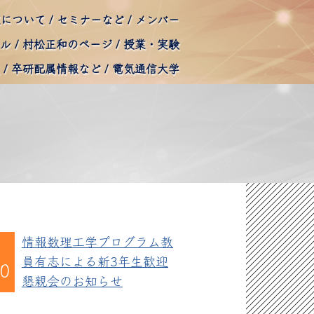
室について
セミナーなど
メンバー
ール
村松正和のページ
授業・実験
卒研配属情報など
電気通信大学
情報数理工学プログラム教
員有志による新3年生歓迎
10
懇親会のお知らせ