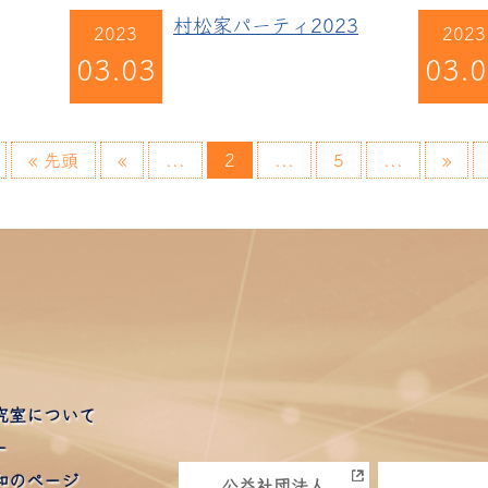
村松家パーティ2023
2023
2023
03.03
03.
« 先頭
«
...
2
...
5
...
»
究室について
ー
和のページ
公益社団法人