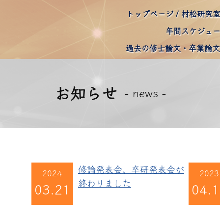
トップページ
村松研究
年間スケジュ
過去の修士論文・卒業論文
お知らせ
- news -
修論発表会、卒研発表会が
2024
2023
終わりました
03.21
04.