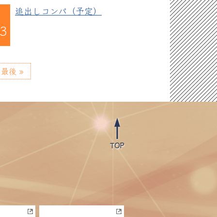
追出しコンパ（予定）
03
最後 »
TOP