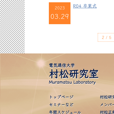
R04 卒業式
2023
03.29
2 / 5
電気通信大学
村松研究室
Muramatsu Laboratory
トップページ
村松研
セミナーなど
メンバ
年間スケジュール
村松正