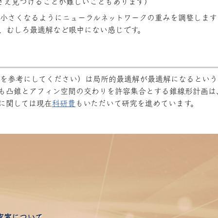
さえ見つけることが難しいこともあります）
小さくなるようにニューラルネットワークの重みを調整します
、むしろ最適解など眼中にない感じです。
を参考にしてください）は局所的最適解が最適解になるという
も凸錐とアフィン空間の交わりを許容集合とする錐線形計画は
に関しては現在
科研費
もいただいて研究を進めています。
究室について