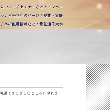
室について
セミナーなど
メンバー
ール
村松正和のページ
授業・実験
卒研配属情報など
電気通信大学
問題はさまざまなところに現れま