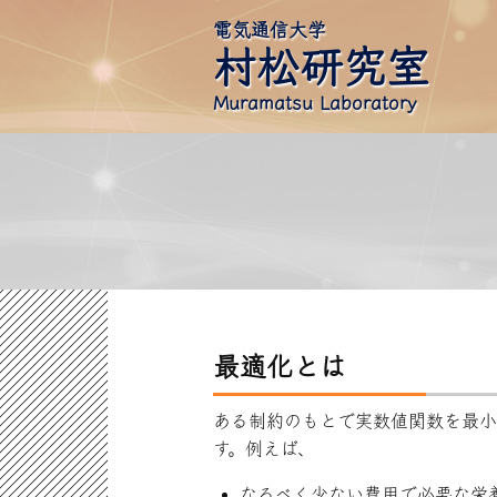
電気通信大学
村松研究室
Muramatsu Laboratory
最適化とは
ある制約のもとで実数値関数を最小
す。例えば、
なるべく少ない費用で必要な栄