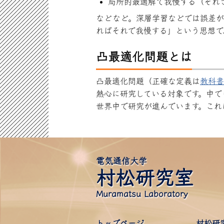
局所的最適解で我慢する（それ
などなど。深層学習などでは誤差が
ればそれで我慢する」という思想で
凸最適化問題とは
凸最適化問題（正確な定義は
教科書
熱心に研究している対象です。中で
世界中で研究が進んでいます。これ
電気通信大学
村松研究室
Muramatsu Laboratory
トップページ
村松研