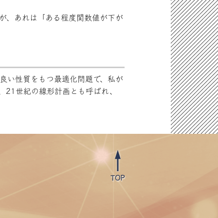
が、あれは「ある程度関数値が下が
良い性質をもつ最適化問題で、私が
、21世紀の線形計画とも呼ばれ、
TOP