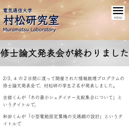
電気通信大学
村松研究室
Muramatsu Laboratory
修士論文発表会が終わりました
2/3, 4 の２日間に渡って開催された情報数理プログラムの
修士論文発表会で、村松研の学生２名が発表しました。
古舘くんが「木の最小シュタイナー支配集合について」と
いうタイトルで、
和田くんが「小型電動固定翼機の交通網の設計」というタ
イトルで